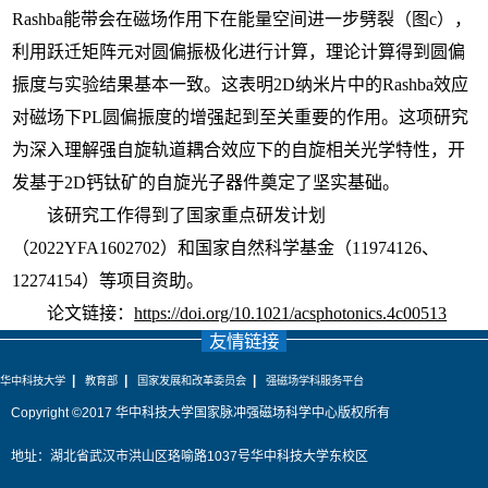
Rashba能带会在磁场作用下在能量空间进一步劈裂（图c），
利用跃迁矩阵元对圆偏振极化进行计算，理论计算得到圆偏
振度与实验结果基本一致。这表明2D纳米片中的Rashba效应
对磁场下PL圆偏振度的增强起到至关重要的作用。这项研究
为深入理解强自旋轨道耦合效应下的自旋相关光学特性，开
发基于2D钙钛矿的自旋光子器件奠定了坚实基础。
该研究工作得到了国家重点研发计划
（2022YFA1602702）和国家自然科学基金（11974126、
12274154）等项目资助。
论文链接：
https://doi.org/10.1021/acsphotonics.4c00513
友情链接
|
|
|
华中科技大学
教育部
国家发展和改革委员会
强磁场学科服务平台
Copyright ©2017 华中科技大学国家脉冲强磁场科学中心版权所有
地址：湖北省武汉市洪山区珞喻路1037号华中科技大学东校区