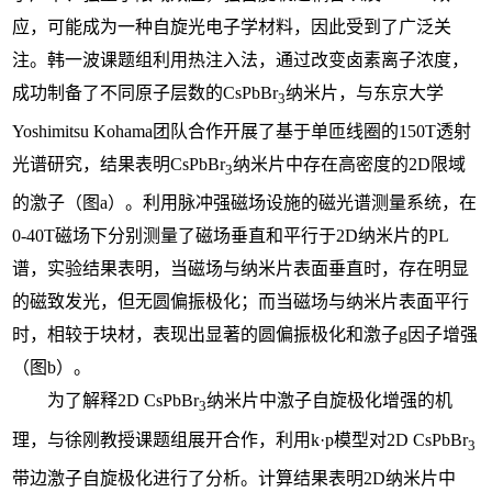
应，可能成为一种自旋光电子学材料，因此受到了广泛关
注。韩一波课题组利用热注入法，通过改变卤素离子浓度，
成功制备了不同原子层数的CsPbBr
纳米片，与东京大学
3
Yoshimitsu Kohama团队合作开展了基于单匝线圈的150T透射
光谱研究，结果表明CsPbBr
纳米片中存在高密度的2D限域
3
的激子（图a）。利用脉冲强磁场设施的磁光谱测量系统，在
0-40T磁场下分别测量了磁场垂直和平行于2D纳米片的PL
谱，实验结果表明，当磁场与纳米片表面垂直时，存在明显
的磁致发光，但无圆偏振极化；而当磁场与纳米片表面平行
时，相较于块材，表现出显著的圆偏振极化和激子
g
因子增强
（图b）。
为了解释2D CsPbBr
纳米片中激子自旋极化增强的机
3
理，与徐刚教授课题组展开合作，利用
k
·
p
模型对2D CsPbBr
3
带边激子自旋极化进行了分析。计算结果表明2D纳米片中