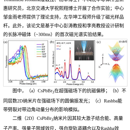
惠研究员，北京交通大学祝熙翔博士开展了合作实验；中心
邹金雨老师提供了理论支持，左华坤工程师升级了磁光样品
杆。此外，该论文是基于中心彭涛教授和李亮教授设计研制
的长脉冲磁体（
~
300ms）的首次磁光谱实验结果。
图中，（a）CsPbBr
在超强磁场下的抗磁偏移；（b）不
3
同层数2D纳米片在强磁场下的圆偏振发光；（c）Rashba能
带劈裂对带边角动量分布的影响模拟。
二维（2D）CsPbBr
纳米片因其较大激子结合能、高量
3
子产率、强量子限域效应，强自旋轨道耦合以及Rashba效