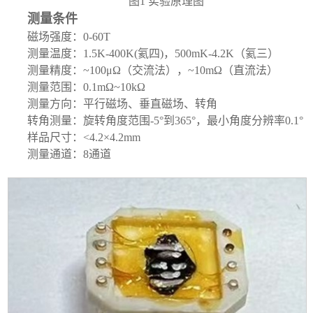
图
1
实验原理图
测量条件
磁场强度：
0-60T
测量温度：
1.5K-400K
(氦四)，
500mK-4.2K
（氦三）
测量精度：
~100μΩ
（交流法），
~10mΩ
（直流法）
测量范围：
0.1mΩ~10kΩ
测量方向：平行磁场、垂直磁场、转角
转角测量：旋转角度范围
-5°
到
365°
，最小角度分辨率
0.1°
样品尺寸：
<
4.2
×
4.2mm
测量通道：
8
通道