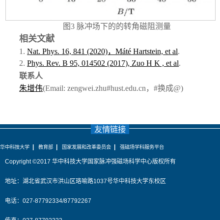
图
3
脉冲场下的的转角磁阻测量
相关文献
1.
Nat. Phys. 16, 841 (2020)，Máté Hartstein, et al
.
2.
Phys. Rev. B 95, 014502 (2017), Zuo H K , et al
.
联系人
朱增伟
(
Email: zengwei.zhu#hust.edu.cn，
#
换成
@
)
友情链接
|
|
|
华中科技大学
教育部
国家发展和改革委员会
强磁场学科服务平台
Copyright ©2017 华中科技大学国家脉冲强磁场科学中心版权所有
地址：湖北省武汉市洪山区珞喻路1037号华中科技大学东校区
电话：027-87792334/87792267