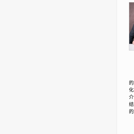
的
化
介
结
的