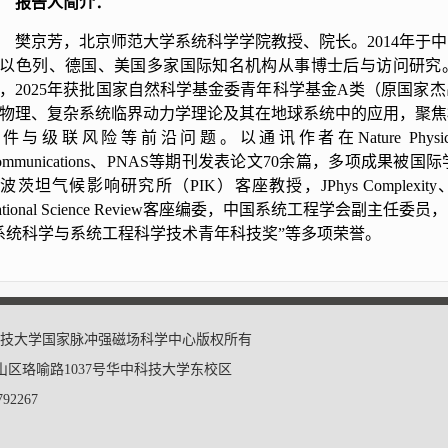
报告人简介：
樊京芳，北京师范大学系统科学学院教授、院长。2014年于
以色列、德国、美国多家国际知名机构从事博士后与访问研究。
，2025年获批国家自然科学基金委青年科学基金A类（原国家
物理、复杂系统临界动力学理论及其在地球系统中的应用，聚焦
件与级联风险等前沿问题。以通讯作者在Nature Physics、Nature
ommunications、PNAS等期刊发表论文70余篇，多项成
波茨坦气候影响研究所（PIK）客座教授，JPhys Complexity、Ch
ational Science Review客座编委，中国系统工程学会副
系统科学与系统工程科学技术青年科技奖”等多项荣誉。
17 华中科技大学国家脉冲强磁场科学中心版权所有
区珞喻路1037号华中科技大学东校区
92267