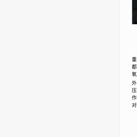
重
都
氧
外
压
作
对