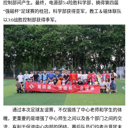
控制部间产生。最终，电源部5:4险胜科学部，摘得第四届
“强磁杯”足球赛的桂冠，科学部获得亚军，教工＆磁体联队
以3:0战胜控制部获得季军。
通过本次足球友谊赛，不仅锻炼了中心老师和学生的体
魄，更重要的是增强了中心师生之间以及各个部门之间的交
流，有利于促进中心内部的团结。赛后队员们均表示意犹未