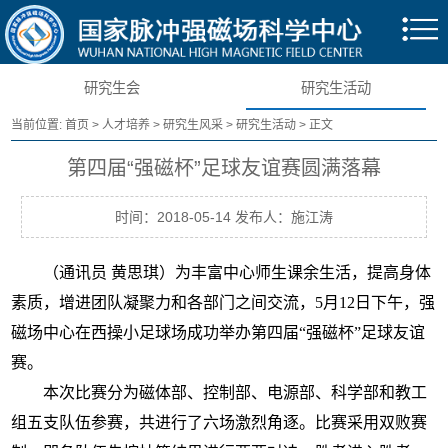
研究生会
研究生活动
当前位置:
首页
>
人才培养
>
研究生风采
>
研究生活动
> 正文
第四届“强磁杯”足球友谊赛圆满落幕
时间：2018-05-14 发布人：施江涛
（通讯员 黄思琪）为丰富中心师生课余生活，提高身体
素质，增进团队凝聚力和各部门之间交流，5月12日下午，强
磁场中心在西操小足球场成功举办第四
届“强磁杯”足球
友谊
赛。
本次比赛分为磁体部、控制部、电源部、科学部和教工
组五支队伍参赛，共进行了六场激烈角逐。比赛采用双败赛