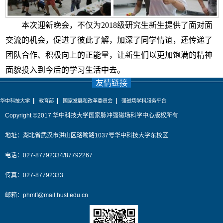
本次迎新晚会，不仅为
2018
级研究生新生提供了面对面
交流的机会，促进了彼此了解，加深了同学情谊，还传递了
团队合作、积极向上的正能量，让新生们以更加饱满的精神
面貌投入到今后的学习生活中去。
友情链接
|
|
|
华中科技大学
教育部
国家发展和改革委员会
强磁场学科服务平台
Copyright ©2017 华中科技大学国家脉冲强磁场科学中心版权所有
地址：湖北省武汉市洪山区珞喻路1037号华中科技大学东校区
电话：027-87792334/87792267
传真：027-87792333
邮箱：
phmff@mail.hust.edu.cn