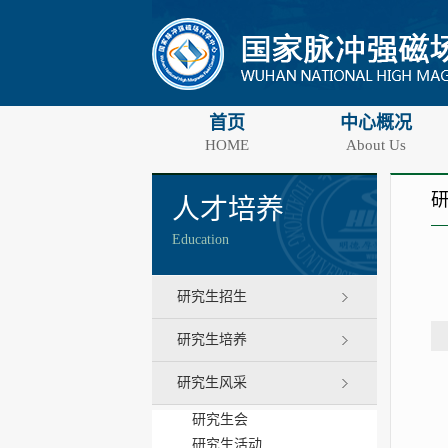
首页
中心概况
HOME
About Us
人才培养
Education
研究生招生
研究生培养
研究生风采
研究生会
研究生活动