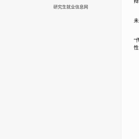
辩
研究生就业信息网
未
“
性