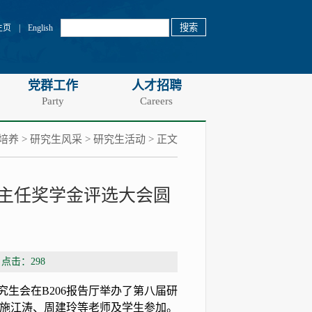
主页
|
English
党群工作
人才招聘
Party
Careers
培养
>
研究生风采
>
研究生活动
> 正文
主任奖学金评选大会圆
 点击：
298
究生会在
B206
报告厅举办了第八届研
施江涛、周建玲等老师及学生参加。