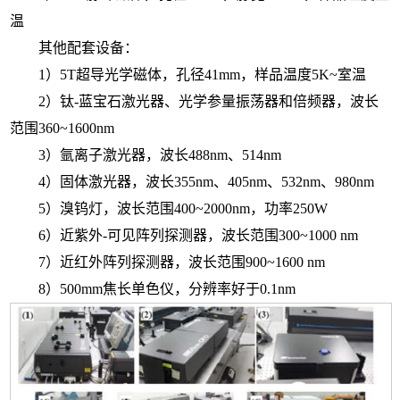
温
其他配套设备：
1
）
5T
超导光学磁体，孔径
41mm
，样品温度
5K~
室温
2
）钛
-
蓝宝石激光器、光学参量振荡器和倍频器，波长
范围
360~1600nm
3
）氩离子激光器，波长
488nm
、
514nm
4
）固体激光器，波长
355nm
、
405nm
、
532nm
、
980nm
5
）溴钨灯，波长范围
400~2000nm
，功率
250W
6
）近紫外
-
可见阵列探测器，波长范围
300~1000 nm
7
）近红外阵列探测器，波长范围
900~1600 nm
8
）
500mm
焦长单色仪，分辨率好于0.1nm