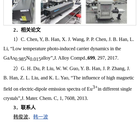
2
．相关论文
1
）
C. Chen, Y, B. Han, X. J. Wang, P. P. Chen, J. B. Han, L.
Li, “Low temperature photo-induced carrier dynamics in the
GaAs
N
alloy”,
J. Alloy Compd.
,
699
, 297, 2017.
0.985
0.015
2
）
G. H. Du, P. Liu, W. W. Guo, Y. B. Han, J. P. Zhang, J.
B. Han, Z. L. Liu, and K. L. Yao, “The influence of high magnetic
3+
field on electric-dipole emission spectra of Eu
in different single
crystals”,
J. Mater. Chem. C
, 1, 7608, 2013.
3
．联系人
韩俊波
、
韩一波