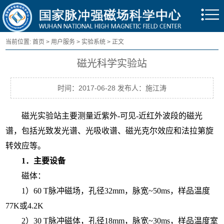
当前位置:
首页
>
用户服务
>
实验系统
> 正文
磁光科学实验站
时间：2017-06-28 发布人：施江涛
磁光实验站主要测量近紫外
-
可见
-
近红外波段的磁光
谱，包括光致发光谱、光吸收谱、磁光克尔效应和法拉第旋
转效应等。
1
．主要设备
磁体：
1
）
60 T
脉冲磁场，孔径
32mm
，脉宽
~50ms
，样品温度
77K
或
4.2K
2
）
30 T
脉冲磁体，孔径
18mm
，脉宽
~30ms
，样品温度室