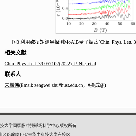
图
3
利用磁扭矩测量探测
MoAlB
量子振荡
[Chin
.
Phys. Lett. 
相关文献
Chin. Phys. Lett. 39
,
057102(2022). P. Nie, et al
.
联系人
朱增伟
(
Email:
zengwei.zhu#hust.edu.cn
，
#
换成
@
)
17 华中科技大学国家脉冲强磁场科学中心版权所有
区珞喻路1037号华中科技大学东校区