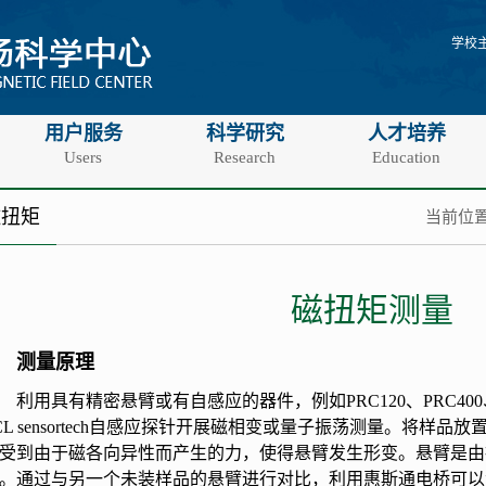
学校
用户服务
科学研究
人才培养
Users
Research
Education
磁扭矩
当前位置
磁扭矩测量
测量原理
利用具有精密悬臂或有自感应的器件，例如
PRC120
、
PRC400
L sensortech
自感应探针开展磁相变或量子振荡测量。将样品放
受到由于磁各向异性而产生的力，使得悬臂发生形变。悬臂是由
。通过与另一个未装样品的悬臂进行对比，利用惠斯通电桥可以