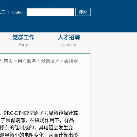
主页
|
English
党群工作
人才招聘
Party
Careers
:
首页
>
用户服务
>
测量技术
>
磁扭矩
、
PRC-DF40P
型原子力显微镜探针或
置于悬臂端部，在磁场作用下，样品
掺杂的硅制成的，其电阻会发生变
测量微小的电阻变化，从而计算出形