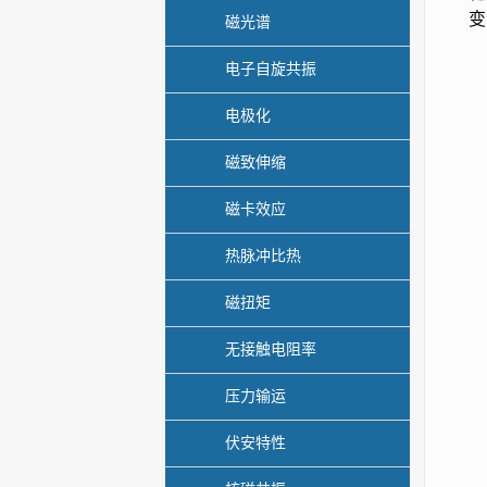
变
磁光谱
电子自旋共振
电极化
磁致伸缩
磁卡效应
热脉冲比热
磁扭矩
无接触电阻率
压力输运
伏安特性