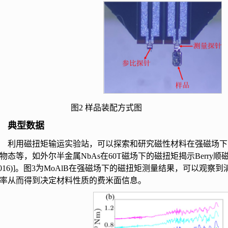
图
2
样品装配方式图
典型数据
利用磁扭矩输运实验站，可以探索和研究磁性材料在强磁场下
物态等，如外尔半金属
NbAs
在
60T
磁场下的磁扭矩揭示
Berry
顺
016)]
。图
3
为
MoAlB
在强磁场下的磁扭矩测量结果，可以观察到
率从而得到决定材料性质的费米面信息。