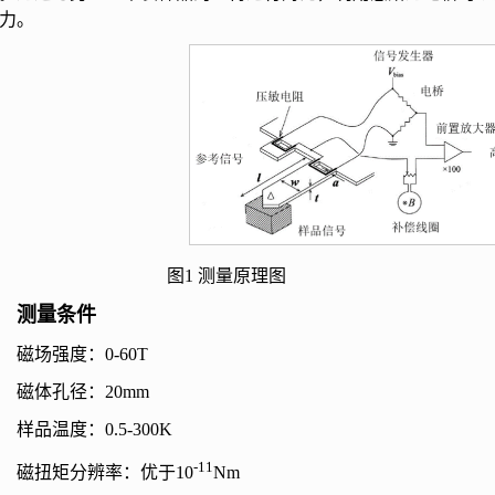
力
。
图
1
测量原理图
测量条件
磁场强度：
0-60T
磁体孔径：
20mm
样品温度：
0.5-300K
-11
磁扭矩分辨率：优于
10
Nm