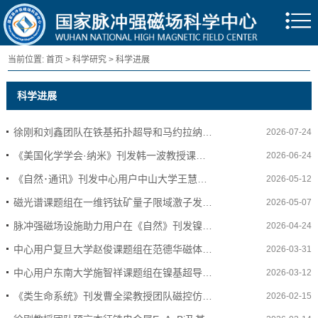
当前位置:
首页
>
科学研究
>
科学进展
科学进展
徐刚和刘鑫团队在铁基拓扑超导和马约拉纳…
2026-07-24
《美国化学学会·纳米》刊发韩一波教授课…
2026-06-24
《自然･通讯》刊发中心用户中山大学王慧…
2026-05-12
磁光谱课题组在一维钙钛矿量子限域激子发…
2026-05-07
脉冲强磁场设施助力用户在《自然》刊发镍…
2026-04-24
中心用户复旦大学赵俊课题组在范德华磁体…
2026-03-31
中心用户东南大学施智祥课题组在镍基超导…
2026-03-12
《类生命系统》刊发曹全梁教授团队磁控仿…
2026-02-15