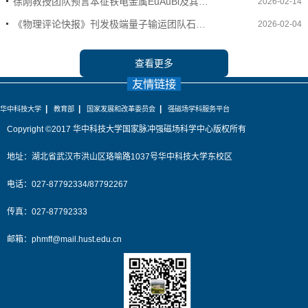
徐刚教授团队预言本征铁电金属EuAuBi及其…
2026-02-14
《物理评论快报》刊发极端量子输运团队石…
2026-02-04
查看更多
友情链接
|
|
|
华中科技大学
教育部
国家发展和改革委员会
强磁场学科服务平台
Copyright ©2017 华中科技大学国家脉冲强磁场科学中心版权所有
地址：湖北省武汉市洪山区珞喻路1037号华中科技大学东校区
电话：027-87792334/87792267
传真：027-87792333
邮箱：
phmff@mail.hust.edu.cn