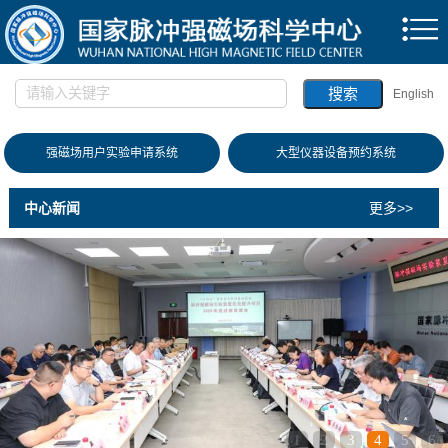
English
强磁场用户实验申请系统
大型仪器设备预约系统
中心新闻
更多>>
1
2
3
4
5
6